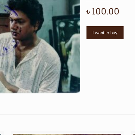
৳
100.00
I want to buy