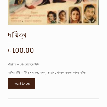
দায়িত্ব
৳
100.00
পরিচালক – মোঃ মোতাহার উদ্দিন
অভিনয় শিল্পী – ইলিয়াস কাঞ্চন, অনজু, সুলতানা, শওকত আকবর, জামবু, রাজিব
I want to buy