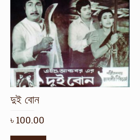
দুই বোন
৳
100.00