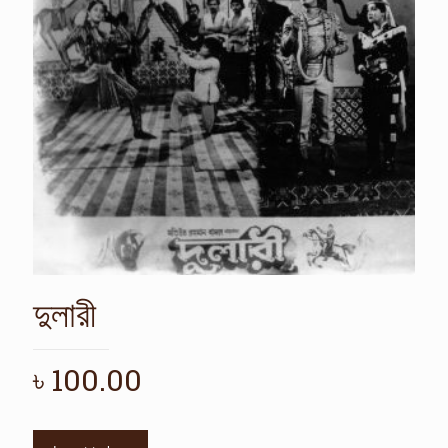
দুলারী
৳
100.00