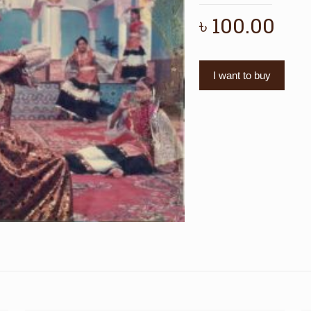
৳
100.00
I want to buy