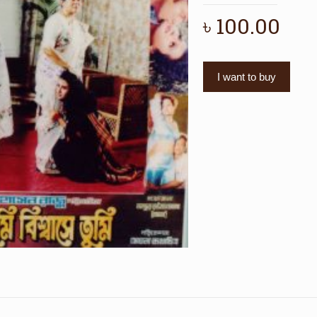
৳
100.00
I want to buy