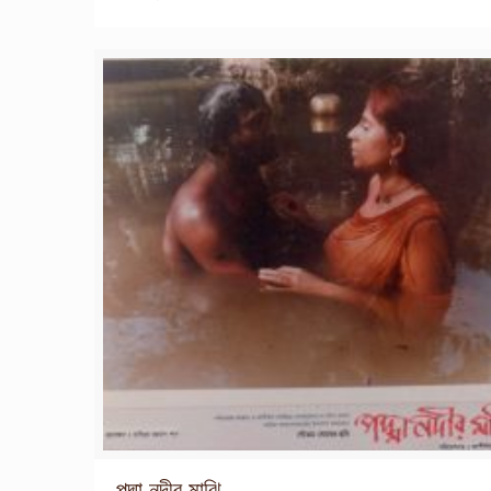
পদ্মা নদীর মাঝি