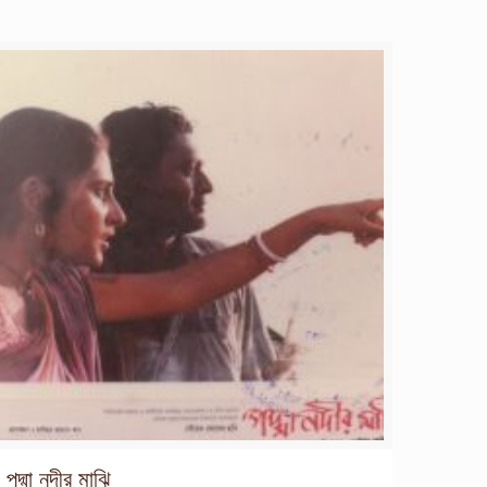
পদ্মা নদীর মাঝি