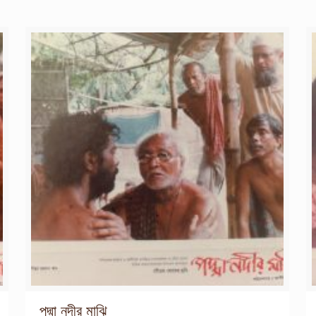
পদ্মা নদীর মাঝি