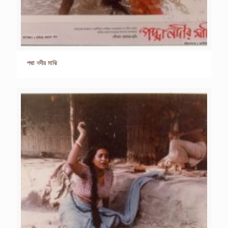
পদ্মা নদীর মাঝি