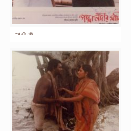
পদ্মা নদীর মাঝি