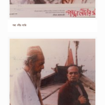
পদ্মা নদীর মাঝি