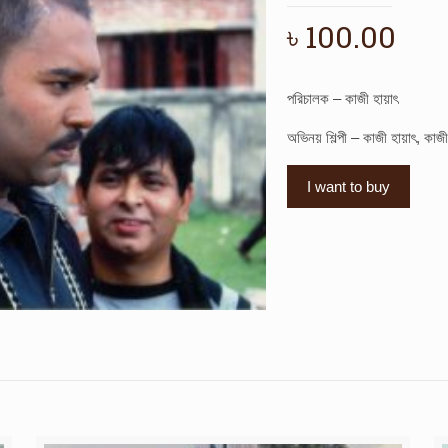
৳
100.00
পরিচালক – কাজী হায়াৎ
অভিনয় শিল্পী – কাজী হায়াৎ, কাজী
I want to buy