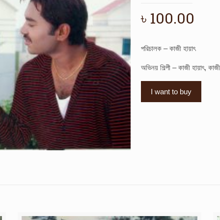
৳
100.00
পরিচালক – কাজী হায়াৎ
অভিনয় শিল্পী – কাজী হায়াৎ, কাজী
I want to buy