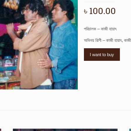
৳
100.00
পরিচালক – কাজী হায়াৎ
অভিনয় শিল্পী – কাজী হায়াৎ, কাজী
I want to buy