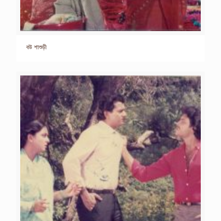
বউ শাশুড়ী