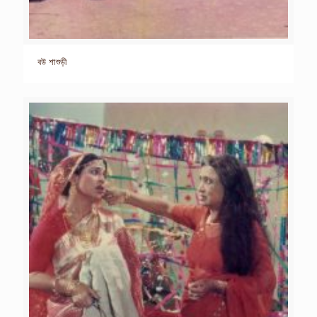
বউ শাশুড়ী