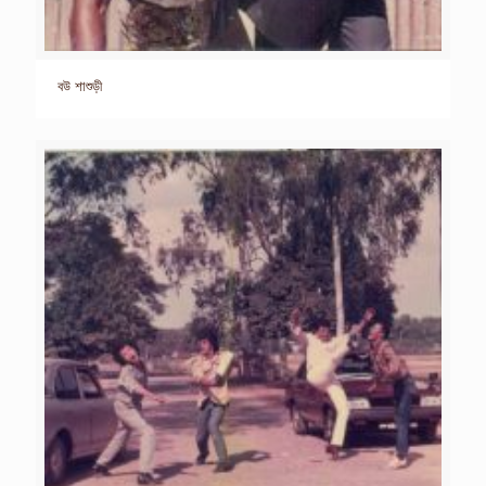
বউ শাশুড়ী