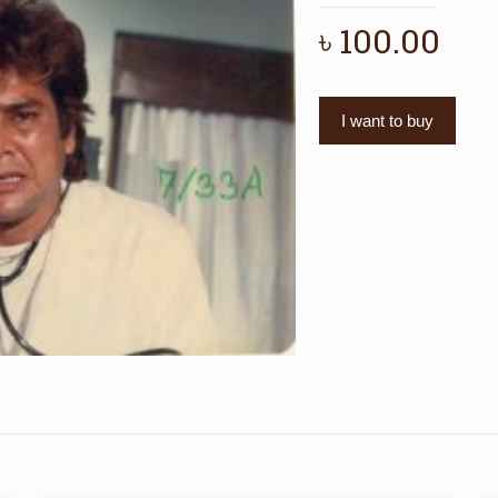
৳
100.00
I want to buy