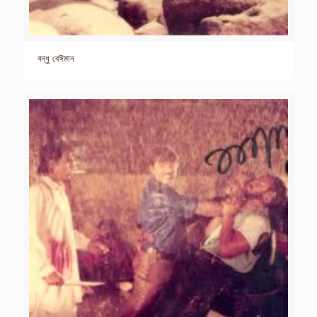
বন্ধু বেঈমান