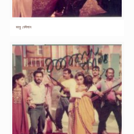
বন্ধু বেঈমান