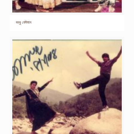
বন্ধু বেঈমান