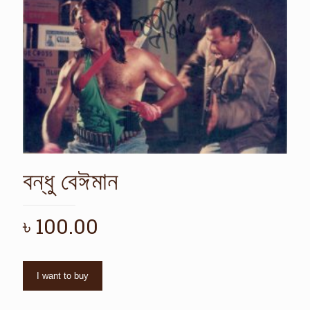
বন্ধু বেঈমান
৳
100.00
I want to buy