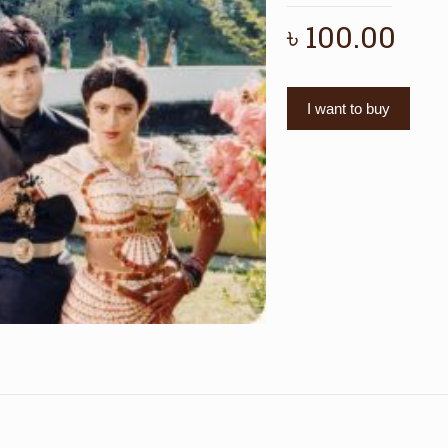
৳
100.00
I want to buy