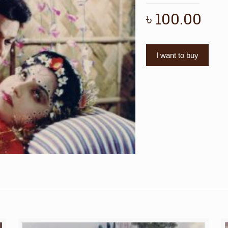
৳
100.00
I want to buy