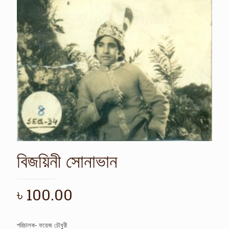
বিজয়িনী সোনাভান
৳
100.00
পরিচালক- ফয়েজ চৌধুরী