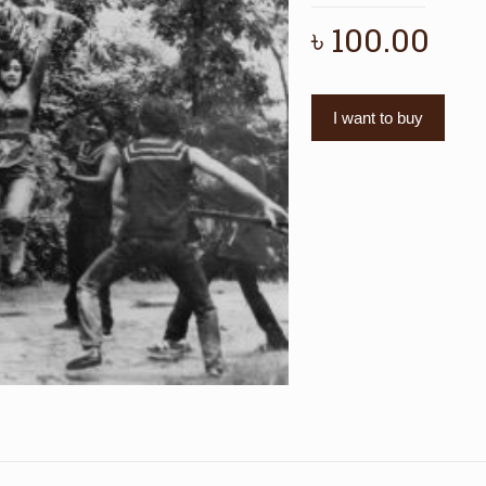
৳
100.00
I want to buy