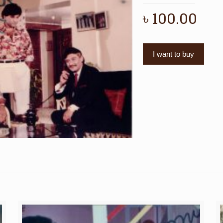
৳
100.00
I want to buy