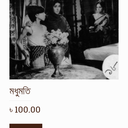
মধুমতি
৳
100.00