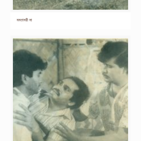
মমতাময়ী মা