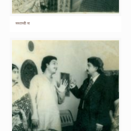
মমতাময়ী মা