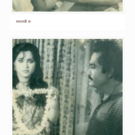
মমতাময়ী মা