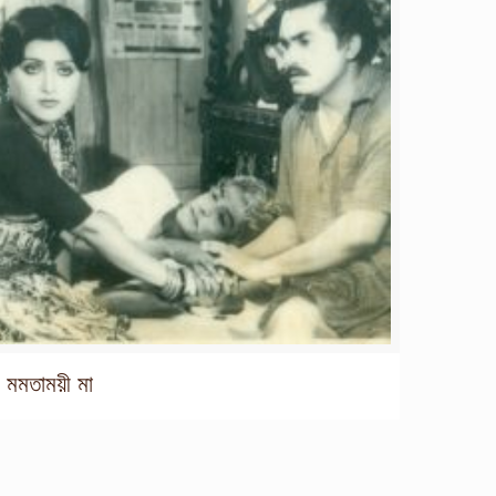
মমতাময়ী মা