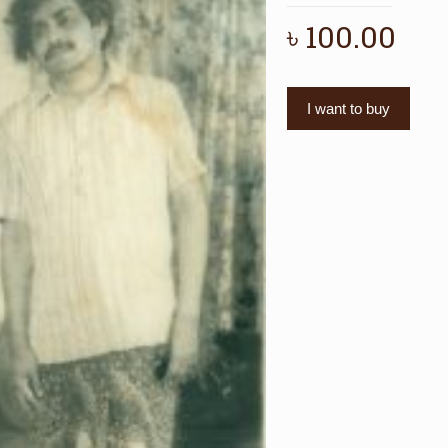
৳
100.00
I want to buy