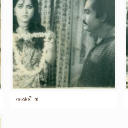
মমতাময়ী মা