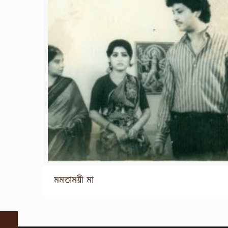
মমতাময়ী মা