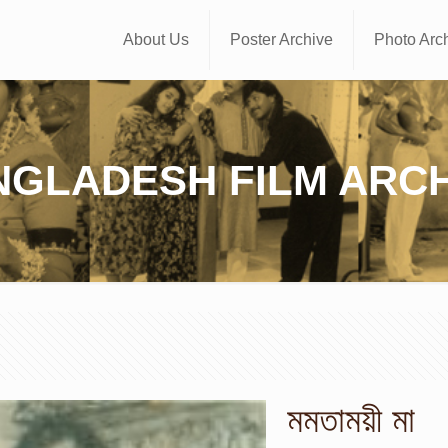
About Us
Poster Archive
Photo Arc
NGLADESH FILM ARCH
মমতাময়ী মা