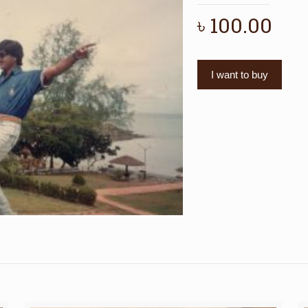
৳
100.00
I want to buy