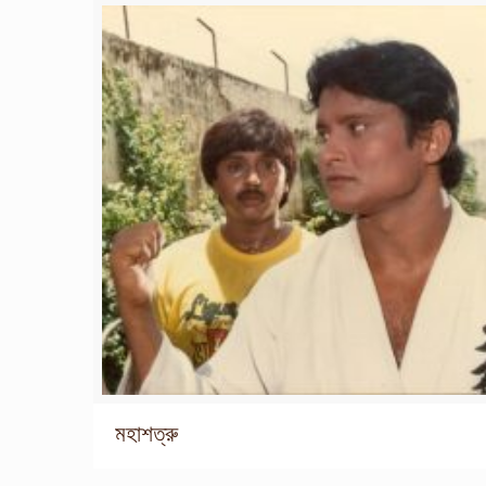
মহাশত্রু