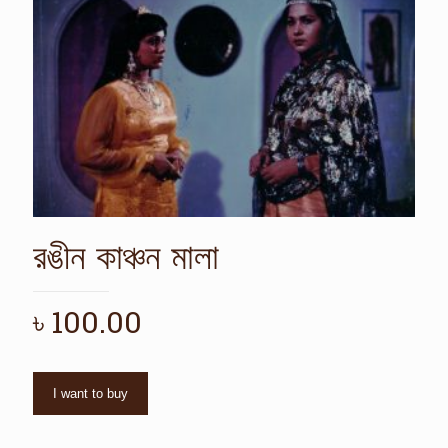
রঙীন কাঞ্চন মালা
৳
100.00
I want to buy