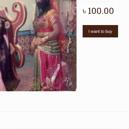
৳
100.00
I want to buy