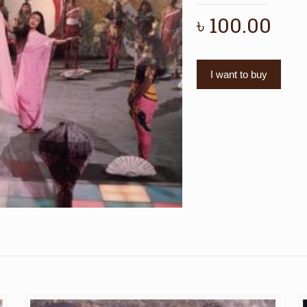
৳
100.00
I want to buy