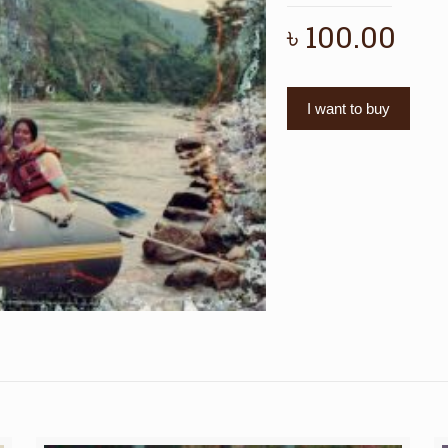
৳
100.00
I want to buy