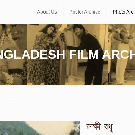
About Us
Poster Archive
Photo Arc
NGLADESH FILM ARCH
লক্ষী বধু