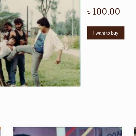
৳
100.00
I want to buy