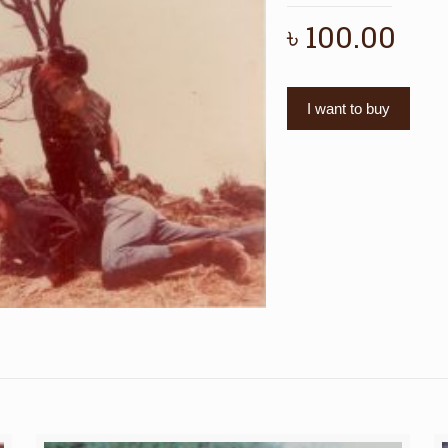
৳
100.00
I want to buy