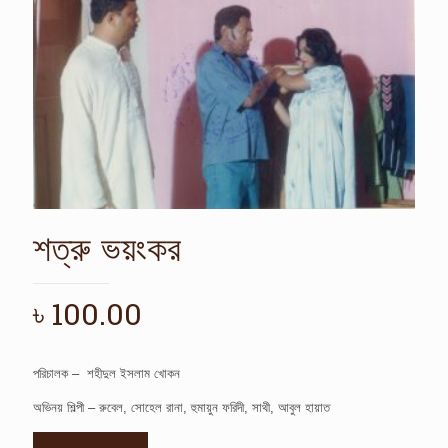
শত্রু ভয়ংকর
৳
100.00
পরিচালক – শহীদুল ইসলাম খোকন
অভিনয় শিল্পী – রুবেল, সোহেল রানা, হুমায়ুন ফরিদী, সাথী, আবুল হায়াত