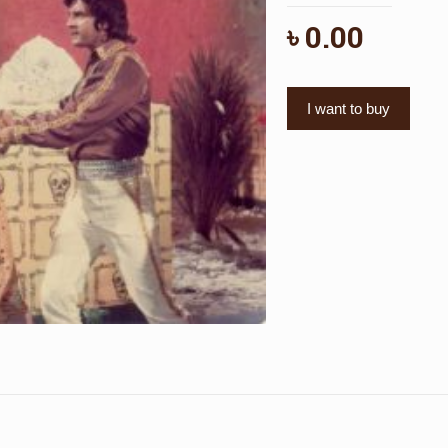
৳
0.00
I want to buy