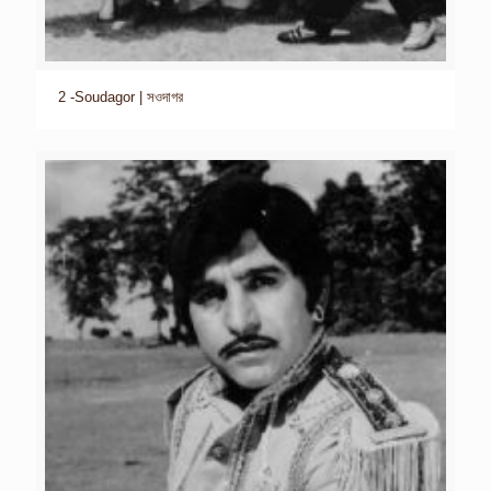
2 -Soudagor | সওদাগর