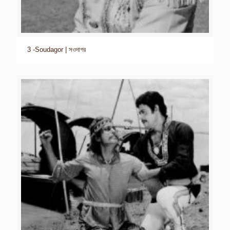
3 -Soudagor | সওদাগর