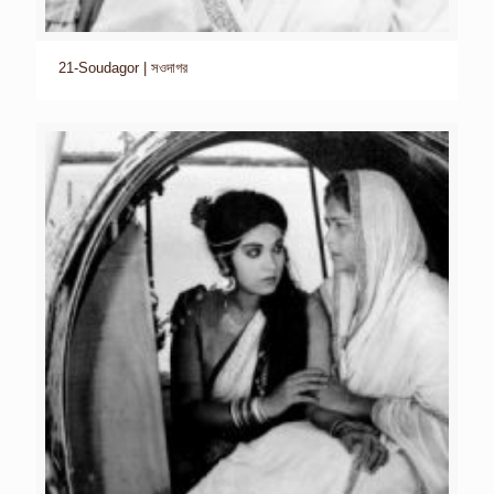
21-Soudagor | সওদাগর