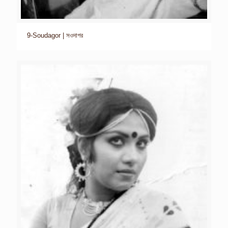
9-Soudagor | সওদাগর