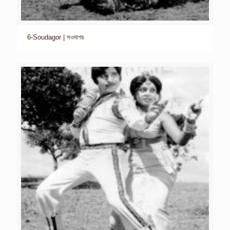
6-Soudagor | সওদাগর