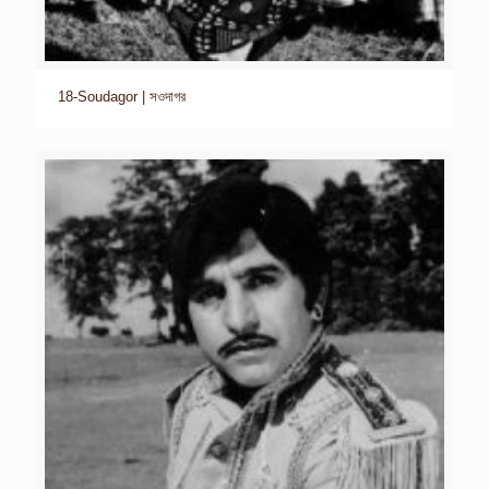
18-Soudagor | সওদাগর