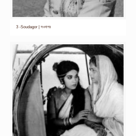
3 -Soudagor | সওদাগর