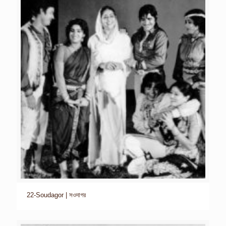
22-Soudagor | সওদাগর