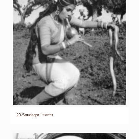
20-Soudagor | সওদাগর