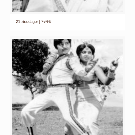
21-Soudagor | সওদাগর