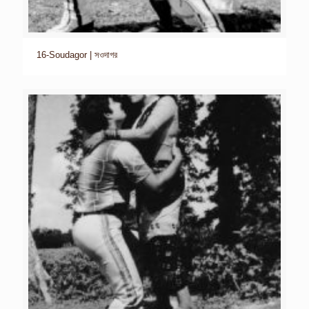
16-Soudagor | সওদাগর