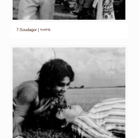
7-Soudagor | সওদাগর