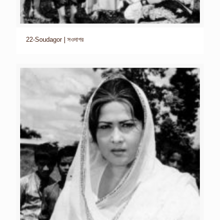
22-Soudagor | সওদাগর