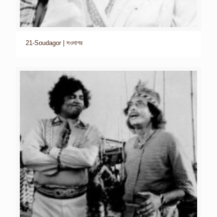
21-Soudagor | সওদাগর