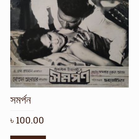
সমর্পন
৳
100.00