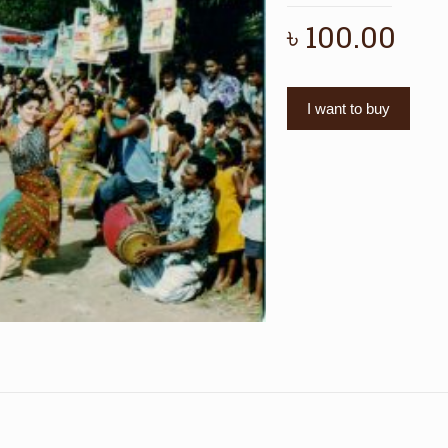
৳
100.00
I want to buy