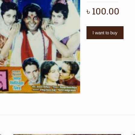
৳
100.00
I want to buy