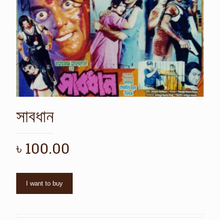
সাবধান
৳
100.00
I want to buy