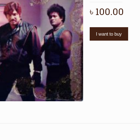
৳
100.00
I want to buy