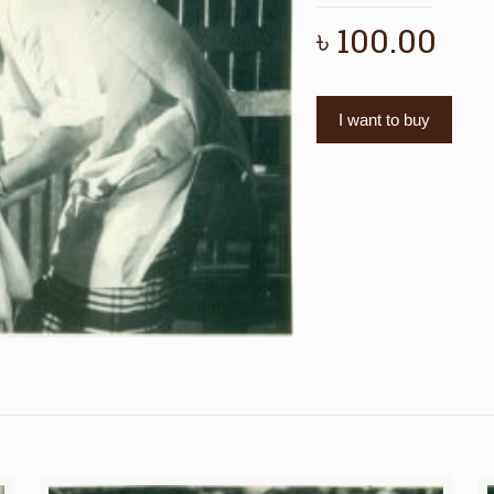
৳
100.00
I want to buy