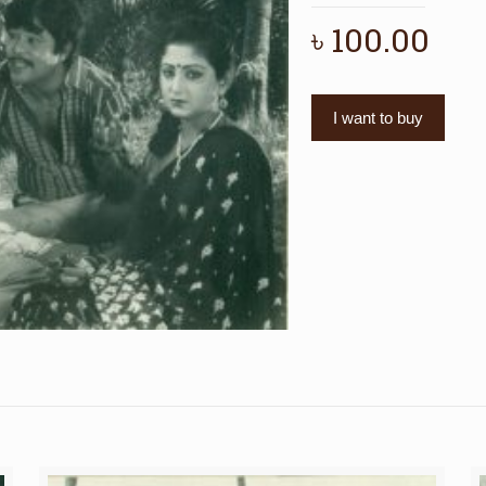
৳
100.00
I want to buy