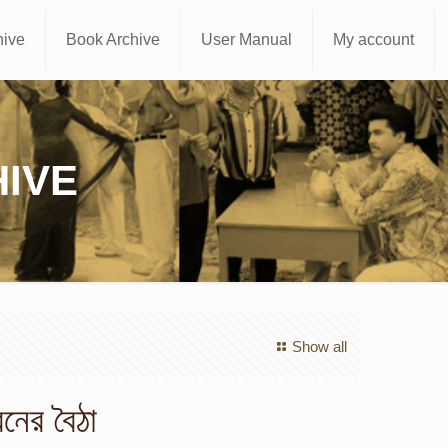
hive
Book Archive
User Manual
My account
IVE
Show all
নের বৈঠা