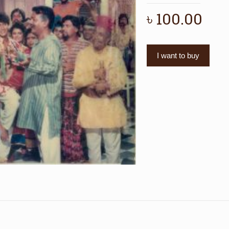
৳
100.00
I want to buy