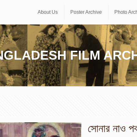
About Us
Poster Archive
Photo Arc
NGLADESH FILM ARCH
সোনার নাও পব