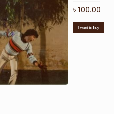
৳
100.00
I want to buy