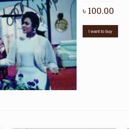
৳
100.00
I want to buy