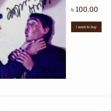
৳
100.00
I want to buy