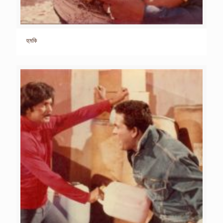
হুমকি