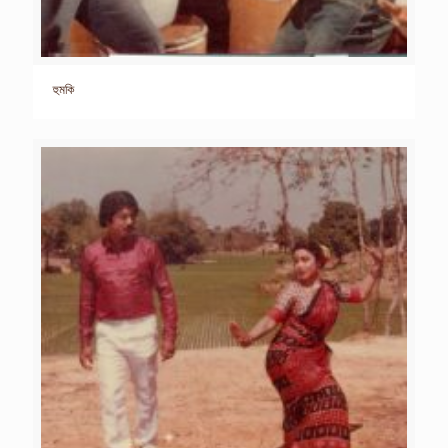
হুমকি