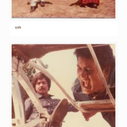
হুমকি